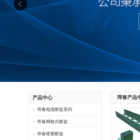
珲春产品
产品中心
珲春电缆桥架系列
珲春网格式桥架
珲春喷塑桥架