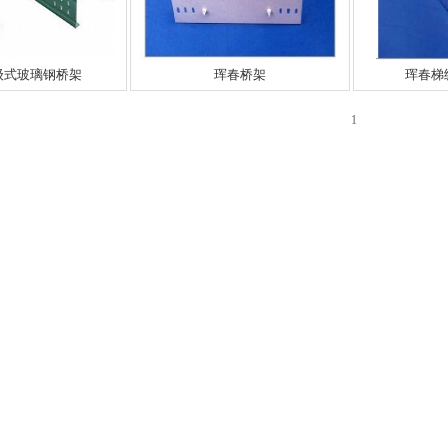
级式玻璃钢桥架
珲春桥架
珲春梯
1